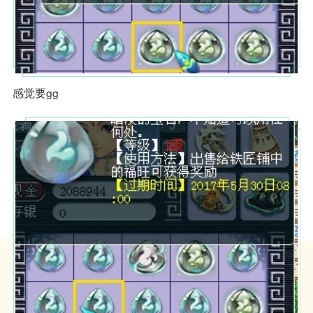
易西游
装备顶配带6特技 细节拉满的服
武神坛48强 16+10带5特技服战
战地府
五庄
感觉要gg
题材扛
高封印命中率 夫子庙服战地府全
服战法系两套装备 宝宝更是领先
方位展示
版本
鼎之作
苏堤春晓九神团队 招服战化生冲
武神坛16强地府 谛听都是T0级
刺武神坛
的