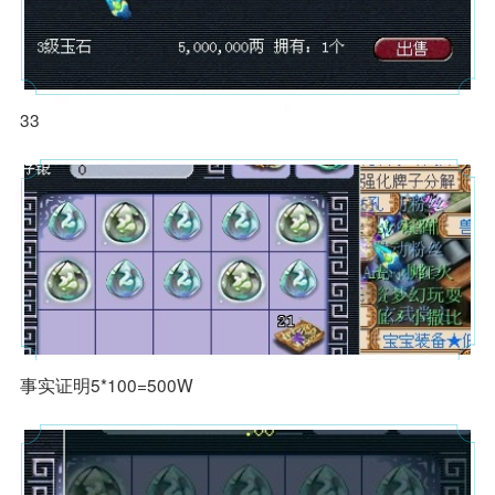
高封印命中率 夫子庙服战地府全
服战法系两套装备 宝宝更是领先
方位展示
版本
官方网
33
苏堤春晓九神团队 招服战化生冲
武神坛16强地府 谛听都是T0级
站 - 网
刺武神坛
的
事实证明5*100=500W