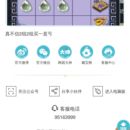
真不信2组2组买一直亏
官方微博
官方微信
网易大神
藏宝阁
客服中心
򰀁
򰀂
򰀄
关注公众号
分享小伙伴
进入电脑版
򰀃
客服电话
95163999