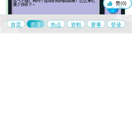
群雄逐鹿
全民PK赛
赞(
0
)
帮派精英赛
赛事中心
首页
图库
热点
资料
赛事
登录
30