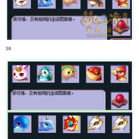
高封印命中率 夫子庙服战地府全
服战法系两套装备 宝宝更是领先
方位展示
版本
官方网
38
苏堤春晓九神团队 招服战化生冲
武神坛16强地府 谛听都是T0级
站 - 网
刺武神坛
的