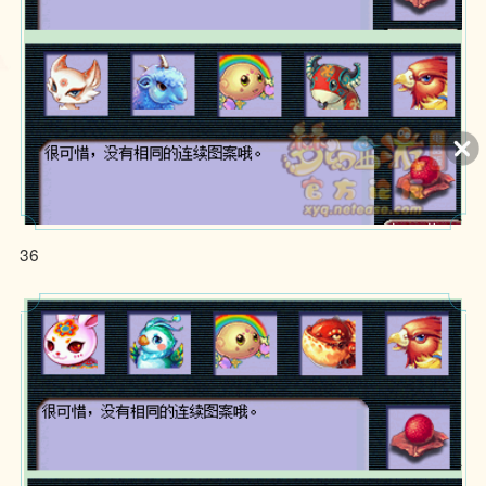
2、本游戏以《西游记》相关故事为背景，有适量基于历史事件的改
领取礼包：
敬请期待
编，但不会与现实生活相混淆。游戏画面色彩鲜明靓丽、配乐明快悠
扬，玩法基于一定难度的思维判断和肢体操作，有需要多人配合进行
的团队玩法，鼓励玩家通过沟通、思考和提升达成目标。游戏中有基
于语音和文字的陌生人社交系统，但社交系统的管理遵循相关法律法
规。
3、本游戏中有用户实名认证系统，未实名账号不能登录游戏。认证
为未成年人的用户将接受以下管理：
游戏中部分玩法和道具等需要付费。未满8周岁的用户不能付费；8周
岁以上未满16周岁的未成年人用户，单次充值金额不得超过50元人民
币，每月充值金额累计不得超过200元人民币；16周岁以上的未成年
人用户，单次充值金额不得超过100元人民币，每月充值金额累计不
36
网易大神
扫码下载网易大神
得超过400元人民币。
未成年玩家可在周五、周六、周日和法定节假日每日晚20时至21时登
录游戏，其他时间无法登录游戏。8岁以下玩家无法升级到10级及更
高等级。
4、本游戏以神话仙侠为主题，人物设计、背景音乐、游戏剧情等创
作融入了大量中华传统文化元素，有助于传播中华传统文化。玩家之
间可以互相交流配合，共同完成游戏目标，能够带给玩家积极愉悦的
情绪体验。游戏设有组队模式玩法，需要玩家相互配合、互相帮助来
完成游戏任务，有助于培养玩家的团队协作能力；游戏玩法具有较强
的策略性，有助于锻炼玩家的思维能力。