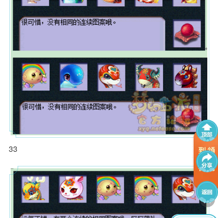
33
武神坛
帮派联赛