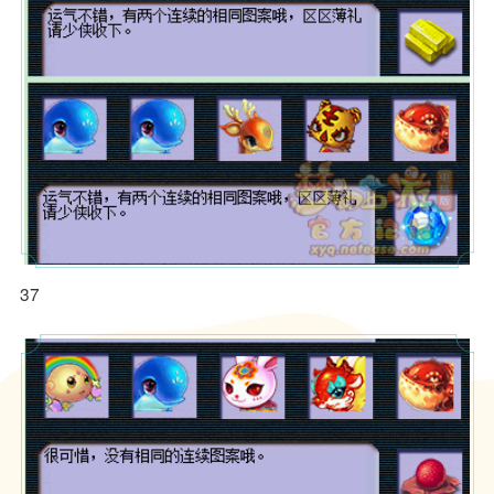
易西游
装备顶配带6特技 细节拉满的服
武神坛48强 16+10带5特技服战
战地府
五庄
题材扛
高封印命中率 夫子庙服战地府全
服战法系两套装备 宝宝更是领先
方位展示
版本
37
鼎之作
1、本游戏是一款回合制角色扮演游戏，适用于年满16周岁及以上的
用户，建议未成年人在家长监护下使用游戏产品。我们鼓励家长根据
未成年人的实际情况管理其游戏行为，家长可以关注“网易家长关爱平
台”微信公众号、拨打官方客服电话95163611或者登录网易家长关爱
苏堤春晓九神团队 招服战化生冲
武神坛16强地府 谛听都是T0级
平台（
https://jiazhang.gm.163.com/convoy/
）查看具体指引。本游
刺武神坛
的
MHBB-9999-9999-9999
戏为虚拟场景和情节，现实生活中请勿沉浸游戏、模仿相关行为。