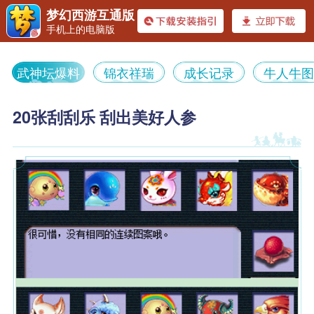
《梦幻
梦幻西游互通版
手机上的电脑版
武神坛爆料
锦衣祥瑞
成长记录
牛人牛
20张刮刮乐 刮出美好人参
西游》
装备顶配带6特技 细节拉满的服
武神坛48强 16+10带5特技服战
战地府
五庄
电脑版