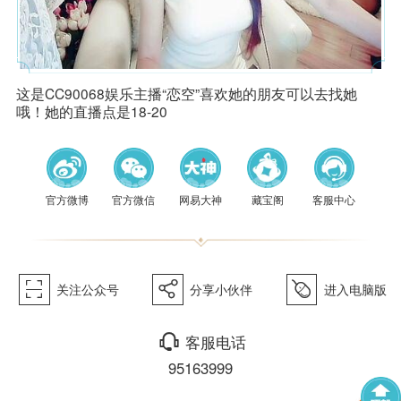
这是CC90068娱乐主播“恋空”喜欢她的朋友可以去找她
哦！她的直播点是18-20
官方微博
官方微信
网易大神
藏宝阁
客服中心
򰀁
򰀂
򰀄
关注公众号
分享小伙伴
进入电脑版
򰀃
客服电话
95163999