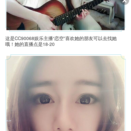
3、本游戏中有用户实名认证系统，未实名账号不能登录游戏。认证
为未成年人的用户将接受以下管理：
游戏中部分玩法和道具等需要付费。未满8周岁的用户不能付费；8周
岁以上未满16周岁的未成年人用户，单次充值金额不得超过50元人民
币，每月充值金额累计不得超过200元人民币；16周岁以上的未成年
人用户，单次充值金额不得超过100元人民币，每月充值金额累计不
网易大神
扫码下载网易大神
得超过400元人民币。
未成年玩家可在周五、周六、周日和法定节假日每日晚20时至21时登
这是CC90068娱乐主播“恋空”喜欢她的朋友可以去找她
录游戏，其他时间无法登录游戏。8岁以下玩家无法升级到10级及更
哦！她的直播点是18-20
高等级。
4、本游戏以神话仙侠为主题，人物设计、背景音乐、游戏剧情等创
作融入了大量中华传统文化元素，有助于传播中华传统文化。玩家之
间可以互相交流配合，共同完成游戏目标，能够带给玩家积极愉悦的
情绪体验。游戏设有组队模式玩法，需要玩家相互配合、互相帮助来
完成游戏任务，有助于培养玩家的团队协作能力；游戏玩法具有较强
的策略性，有助于锻炼玩家的思维能力。