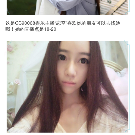
高封印命中率 夫子庙服战地府全
服战法系两套装备 宝宝更是领先
这是CC90068娱乐主播“恋空”喜欢她的朋友可以去找她
方位展示
版本
官方网
哦！她的直播点是18-20
苏堤春晓九神团队 招服战化生冲
武神坛16强地府 谛听都是T0级
站 - 网
刺武神坛
的