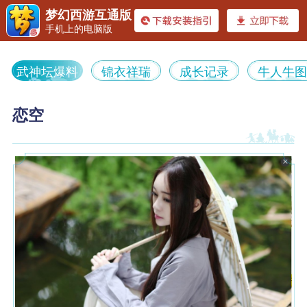
《梦幻
梦幻西游互通版
手机上的电脑版
武神坛爆料
锦衣祥瑞
成长记录
牛人牛
恋空
西游》
装备顶配带6特技 细节拉满的服
武神坛48强 16+10带5特技服战
战地府
五庄
电脑版