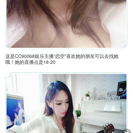
这是CC90068娱乐主播“恋空”喜欢她的朋友可以去找她
1、本游戏是一款回合制角色扮演游戏，适用于年满16周岁及以上的
哦！她的直播点是18-20
用户，建议未成年人在家长监护下使用游戏产品。我们鼓励家长根据
未成年人的实际情况管理其游戏行为，家长可以关注“网易家长关爱平
台”微信公众号、拨打官方客服电话95163611或者登录网易家长关爱
平台（
https://jiazhang.gm.163.com/convoy/
）查看具体指引。本游
MHBB-9999-9999-9999
戏为虚拟场景和情节，现实生活中请勿沉浸游戏、模仿相关行为。
2、本游戏以《西游记》相关故事为背景，有适量基于历史事件的改
领取礼包：
敬请期待
编，但不会与现实生活相混淆。游戏画面色彩鲜明靓丽、配乐明快悠
扬，玩法基于一定难度的思维判断和肢体操作，有需要多人配合进行
的团队玩法，鼓励玩家通过沟通、思考和提升达成目标。游戏中有基
于语音和文字的陌生人社交系统，但社交系统的管理遵循相关法律法
规。