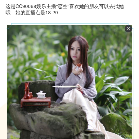
易西游
这是CC90068娱乐主播“恋空”喜欢她的朋友可以去找她
哦！她的直播点是18-20
题材扛
鼎之作